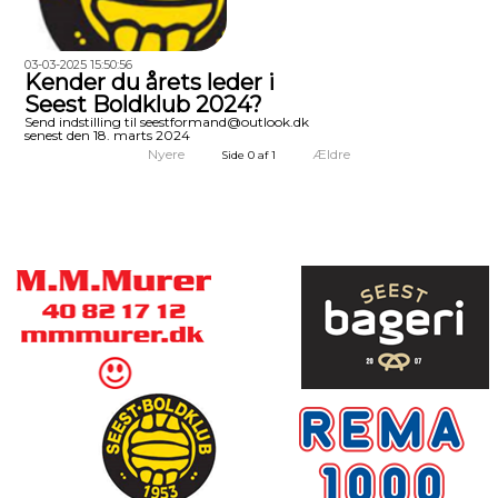
03-03-2025 15:50:56
Kender du årets leder i
Seest Boldklub 2024?
Send indstilling til seestformand@outlook.dk
senest den 18. marts 2024
Nyere
Ældre
Side 0 af 1