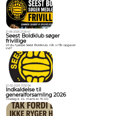
21-06-2026 21:26:41
Seest Boldklub søger
frivillige
Vil du hjælpe Seest Boldklub, når vi får opgaver
ind?
22-02-2026 15:50:56
Indkaldelse til
generalforsamling 2026
Tirsdag d. 24. marts kl. 19.00