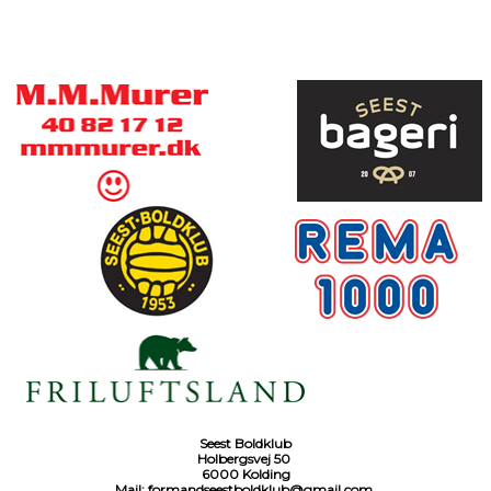
Seest Boldklub
Holbergsvej 50
6000 Kolding
Mail:
formandseestboldklub@gmail.com