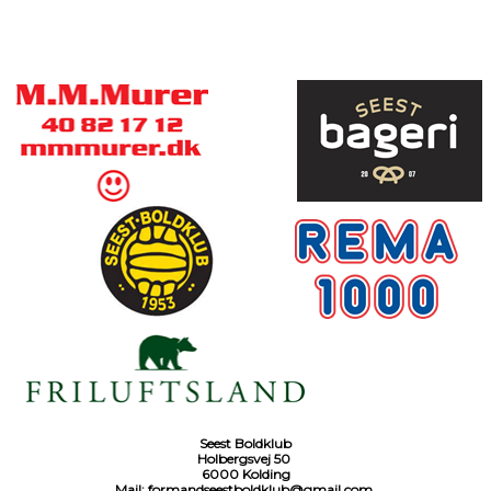
Seest Boldklub
Holbergsvej 50
6000 Kolding
Mail:
formandseestboldklub@gmail.com