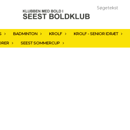
S
BADMINTON
KROLF
KROLF - SENIOR IDRÆT
ORER
SEEST SOMMERCUP