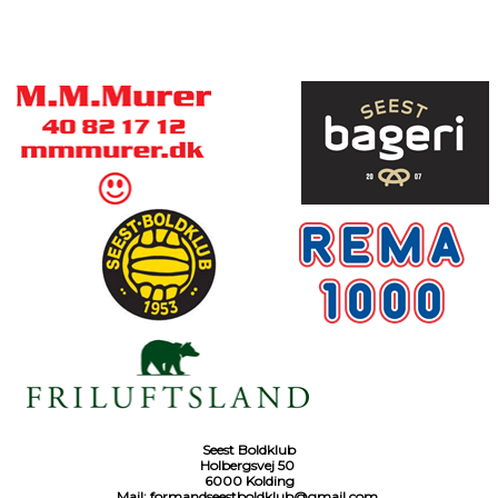
Seest Boldklub
Holbergsvej 50
6000 Kolding
Mail:
formandseestboldklub@gmail.com