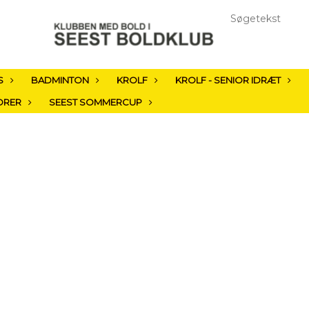
S
BADMINTON
KROLF
KROLF - SENIOR IDRÆT
ORER
SEEST SOMMERCUP