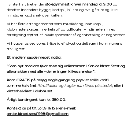
I vinterhalvåret er der
stolegymnastik hver mandag kl. 9.00
og
derefter indendørs hygge, kortspil, billard og evt. gåture og ikke
mindst en god snak over kaffen.
Vi har flere arrangementer som musik/sang, bankospil,
klubmesterskaber, mørkekrolf og udflugter – indimellem med
forplejning støttet af lokale sponsorer så egenbetaling er begrænset.
Vi hygger os ved vores årlige julefrokost og deltager i kommunens
frivilligfest.
Et medlem sagde meget rigtig:
”Som nyt medlem føler man sig velkommen i Senior Idræt Seest og
alle snakker med alle – der er ingen klikedannelser”.
Kom GRATIS på besøg nogle gange og prøv at spille krolf i
sommerhalvåret
(Krolfkøller og kugler kan lånes på stedet)
eller i
vinterhalvåret i klubhuset.
Årligt kontingent kun kr. 350,00.
Kontakt os på tlf. 53 59 16 15 eller e-mail:
senior.idraet.seest1998@gmail.com