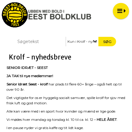
Kun i Krolf - nyhedsbreve
Krolf - nyhedsbreve
SENIOR IDRÆT - SEEST
JA TAK til nye medlemmer!
Senior Idræt Seest - krolf
har plads til flere 60+ årige – også helt op til
over 90 år.
Det vigtigste for os er hyggelig socialt samvær, spille krolf for sjov med
frisk luft og god motion.
Alle kan være med i en sport hvor kvinder og mænd er lige gode.
Vi mødes hver mandag og torsdag kl. 10 til ca. kl. 12 –
HELE ÅRET
.
I en pause nyder vi gratis kaffe og tit lidt kage.